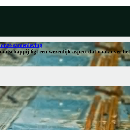
 onze samenleving
tschappij ligt een wezenlijk aspect dat vaak over het 