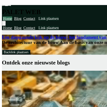
PALET WEB
Home
Blog
Contact
Link plaatsen
Home
Blog
Contact
Link plaatsen
Een diepgaande kijk op de bouw: het fundament van
De architectuur van de bouw Aan de basis van onze maa
Backlink plaatsen
Ontdek onze
nieuwste blogs